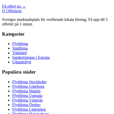
Få offert nu →
O
Offertzon
Sveriges marknadsplats för verifierade lokala företag. Få upp till 5
offerter på 1 minut.
Kategorier
Flyttfirma
Städfirma
Trädgård
Samkörningar i Europa
Utlandsflytt
Populära städer
Flyttfirma Stockholm
Flyttfirma Göteborg
Flyttfirma Malmö
Flyttfirma Uppsala
Flyttfirma Västerås
Flyttfirma Örebro
Flyttfirma Linköping
Flyttfirma Helsingborg