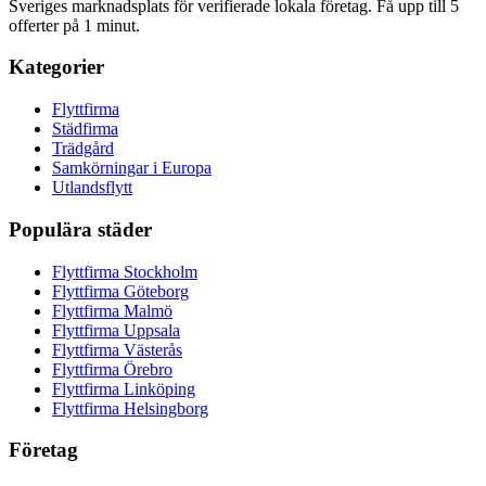
Sveriges marknadsplats för verifierade lokala företag. Få upp till 5
offerter på 1 minut.
Kategorier
Flyttfirma
Städfirma
Trädgård
Samkörningar i Europa
Utlandsflytt
Populära städer
Flyttfirma Stockholm
Flyttfirma Göteborg
Flyttfirma Malmö
Flyttfirma Uppsala
Flyttfirma Västerås
Flyttfirma Örebro
Flyttfirma Linköping
Flyttfirma Helsingborg
Företag