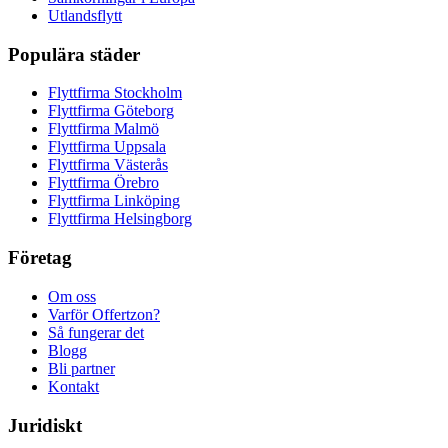
Utlandsflytt
Populära städer
Flyttfirma Stockholm
Flyttfirma Göteborg
Flyttfirma Malmö
Flyttfirma Uppsala
Flyttfirma Västerås
Flyttfirma Örebro
Flyttfirma Linköping
Flyttfirma Helsingborg
Företag
Om oss
Varför Offertzon?
Så fungerar det
Blogg
Bli partner
Kontakt
Juridiskt