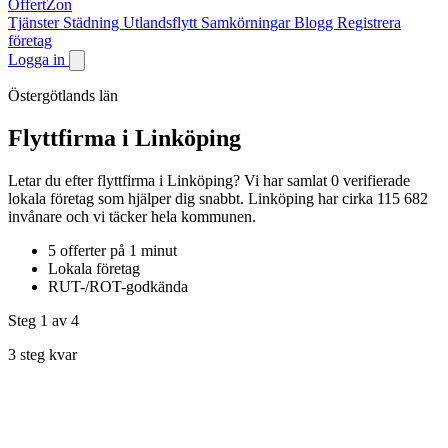
OffertZon
Tjänster
Städning
Utlandsflytt
Samkörningar
Blogg
Registrera
företag
Logga in
Östergötlands län
Flyttfirma i Linköping
Letar du efter flyttfirma i Linköping? Vi har samlat 0 verifierade
lokala företag som hjälper dig snabbt. Linköping har cirka 115 682
invånare och vi täcker hela kommunen.
5 offerter på 1 minut
Lokala företag
RUT-/ROT-godkända
Steg 1
av 4
3 steg kvar