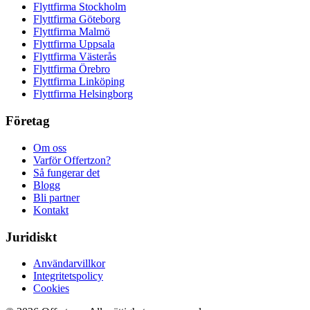
Flyttfirma Stockholm
Flyttfirma Göteborg
Flyttfirma Malmö
Flyttfirma Uppsala
Flyttfirma Västerås
Flyttfirma Örebro
Flyttfirma Linköping
Flyttfirma Helsingborg
Företag
Om oss
Varför Offertzon?
Så fungerar det
Blogg
Bli partner
Kontakt
Juridiskt
Användarvillkor
Integritetspolicy
Cookies