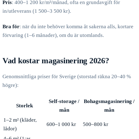
Pris
: 400–1 200 kr/m³/månad, ofta en grundavgift för
in/utleverans (1 500–3 500 kr).
Bra för
: när du inte behöver komma åt sakerna alls, kortare
förvaring (1–6 månader), om du är utomlands.
Vad kostar magasinering 2026?
Genomsnittliga priser för Sverige (storstad räkna 20–40 %
högre):
Self-storage /
Bohagsmagasinering /
Storlek
mån
mån
1–2 m² (kläder,
600–1 000 kr
500–800 kr
lådor)
4–6 m² (1:as