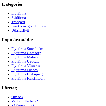
Kategorier
Flyttfirma
Städfirma
Trädgård
Samkörningar i Europa
Utlandsflytt
Populära städer
Flyttfirma Stockholm
Flyttfirma Göteborg
Flyttfirma Malmö
Flyttfirma Uppsala
Flyttfirma Västerås
Flyttfirma Örebro
Flyttfirma Linköping
Flyttfirma Helsingborg
Företag
Om oss
Varför Offertzon?
Så fungerar det