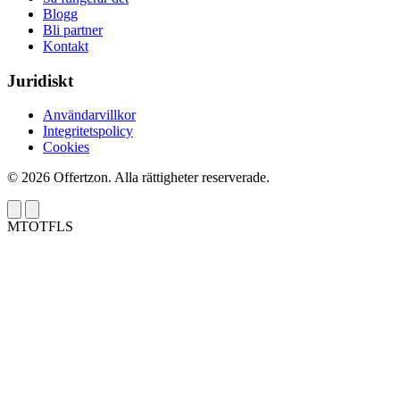
Blogg
Bli partner
Kontakt
Juridiskt
Användarvillkor
Integritetspolicy
Cookies
© 2026 Offertzon. Alla rättigheter reserverade.
M
T
O
T
F
L
S