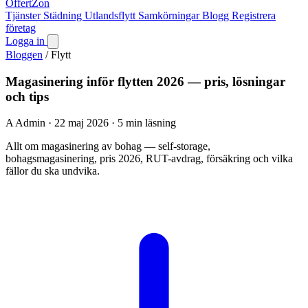
OffertZon
Tjänster
Städning
Utlandsflytt
Samkörningar
Blogg
Registrera
företag
Logga in
Bloggen
/
Flytt
Magasinering inför flytten 2026 — pris, lösningar
och tips
A
Admin
·
22 maj 2026
·
5 min läsning
Allt om magasinering av bohag — self-storage,
bohagsmagasinering, pris 2026, RUT-avdrag, försäkring och vilka
fällor du ska undvika.