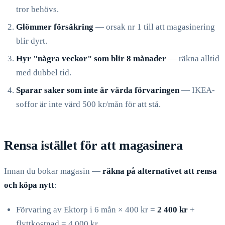
tror behövs.
Glömmer försäkring
— orsak nr 1 till att magasinering
blir dyrt.
Hyr "några veckor" som blir 8 månader
— räkna alltid
med dubbel tid.
Sparar saker som inte är värda förvaringen
— IKEA-
soffor är inte värd 500 kr/mån för att stå.
Rensa istället för att magasinera
Innan du bokar magasin —
räkna på alternativet att rensa
och köpa nytt
:
Förvaring av Ektorp i 6 mån × 400 kr =
2 400 kr
+
flyttkostnad = 4 000 kr.