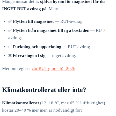
Många missar detta:
själva hyran för magasinet får du
INGET RUT-avdrag på
. Men:
✅
Flytten till magasinet
— RUT-avdrag.
✅
Flytten från magasinet till nya bostaden
— RUT-
avdrag.
✅
Packning och uppackning
— RUT-avdrag.
❌
Förvaringen i sig
— inget avdrag.
Mer om regler i
vår RUT-guide för 2026
.
Klimatkontrollerat eller inte?
Klimatkontrollerat
(12–18 °C, max 65 % luftfuktighet)
kostar 20–40 % mer men är nödvändigt för: