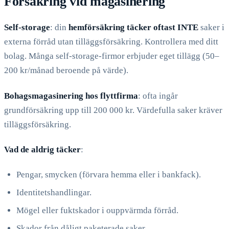
Försäkring vid magasinering
Self-storage
: din
hemförsäkring täcker oftast INTE
saker i
externa förråd utan tilläggsförsäkring. Kontrollera med ditt
bolag. Många self-storage-firmor erbjuder eget tillägg (50–
200 kr/månad beroende på värde).
Bohagsmagasinering hos flyttfirma
: ofta ingår
grundförsäkring upp till 200 000 kr. Värdefulla saker kräver
tilläggsförsäkring.
Vad de aldrig täcker
:
Pengar, smycken (förvara hemma eller i bankfack).
Identitetshandlingar.
Mögel eller fuktskador i ouppvärmda förråd.
Skador från dåligt paketerade saker.