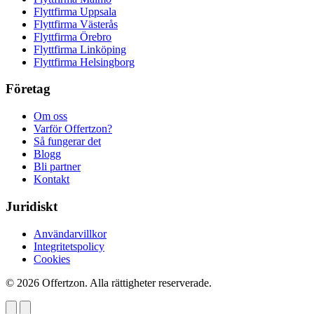
Flyttfirma Uppsala
Flyttfirma Västerås
Flyttfirma Örebro
Flyttfirma Linköping
Flyttfirma Helsingborg
Företag
Om oss
Varför Offertzon?
Så fungerar det
Blogg
Bli partner
Kontakt
Juridiskt
Användarvillkor
Integritetspolicy
Cookies
© 2026 Offertzon. Alla rättigheter reserverade.