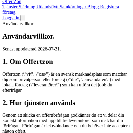
OffertZon
Tjänster
Städning
Utlandsflytt
Samkörningar
Blogg
Registrera
företag
Logga in
Användarvillkor
Användarvillkor.
Senast uppdaterad 2026-07-31.
1. Om Offertzon
Offertzon (\"vi\", \"oss\") är en svensk marknadsplats som matchar
dig som privatperson eller företag (\"du\", \"användaren\") med
lokala företag (\"leverantörer\") som kan utföra det jobb du
efterfrågar.
2. Hur tjänsten används
Genom att skicka en offertförfrågan godkänner du att vi delar din
kontaktinformation med upp till tre leverantörer som matchar din
förfrågan. Förfrågan är icke-bindande och du behöver inte acceptera
någon offert.