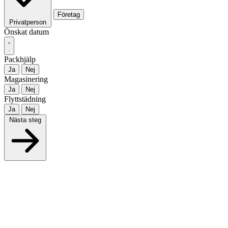
Företag
Privatperson
Önskat datum
Packhjälp
Ja
Nej
Magasinering
Ja
Nej
Flyttstädning
Ja
Nej
Nästa steg