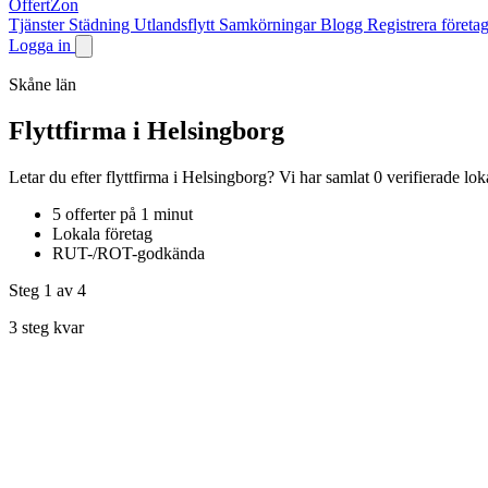
OffertZon
Tjänster
Städning
Utlandsflytt
Samkörningar
Blogg
Registrera företa
Logga in
Skåne län
Flyttfirma i Helsingborg
Letar du efter flyttfirma i Helsingborg? Vi har samlat 0 verifierade 
5 offerter på 1 minut
Lokala företag
RUT-/ROT-godkända
Steg 1
av 4
3 steg kvar