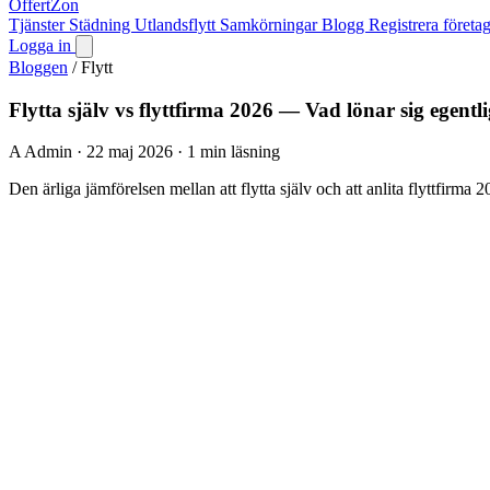
OffertZon
Tjänster
Städning
Utlandsflytt
Samkörningar
Blogg
Registrera företa
Logga in
Bloggen
/
Flytt
Flytta själv vs flyttfirma 2026 — Vad lönar sig egentl
A
Admin
·
22 maj 2026
·
1 min läsning
Den ärliga jämförelsen mellan att flytta själv och att anlita flyttfirma 