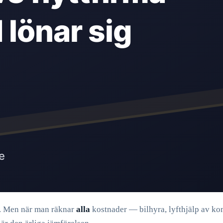
ske. Men när man räknar
alla
kostnader — bilhyra, lyfthjälp av kom